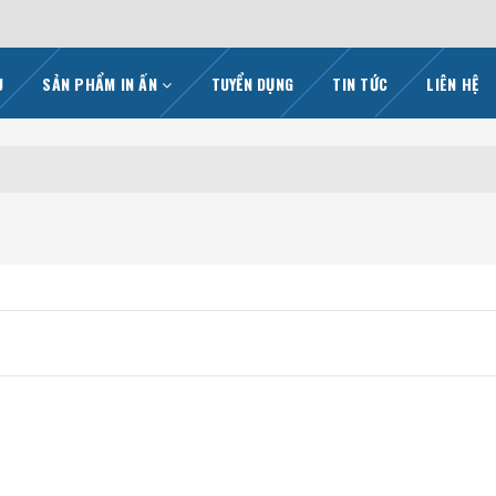
U
SẢN PHẨM IN ẤN
TUYỂN DỤNG
TIN TỨC
LIÊN HỆ